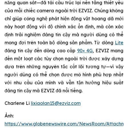
năng quan sát—đã tái cấu trúc lại nền tảng thiết yếu
của mỗi chiếc camera ngoài trời EZVIZ. Chúng không
chỉ giúp công nghệ phát hiện động vật hoang dã mới
này hoạt động với độ chính xác ổn định, mà còn xác
định trải nghiệm đáng tin cậy mà người dùng có thể
mong đợi trên toàn bộ dòng sản phẩm. Từ dòng
Lite
đáng tin cậy đến dòng cao cấp
90× 4G
, EZVIZ mang
đến một loạt các tùy chọn ngoài trời được xây dựng
dựa trên những nguyên tắc cốt lõi tương tự—vì vậy
người dùng có thể chọn được mô hình phù hợp nhất
với nhu cầu của mình và vẫn tận hưởng hiệu suất
đáng tin cậy mà EZVIZ đã nổi tiếng.
Charlene Li
lixiaolan15@ezviz.com
Ảnh:
https://www.globenewswire.com/NewsRoom/Attachme