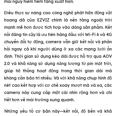
mối nguy hiểm tiềm tàng xuất hiện.
Điều thực sự nâng cao công nghệ phát hiện động vật
hoang dã của EZVIZ chính là nền tảng ngoài trời
mạnh mẽ hơn được tích hợp vào dòng sản phẩm. Kết
nối đáng tin cậy là ưu tiên hàng đầu: với Wi-Fi 6 và 4G
chuyển đổi tự động, camera vẫn giữ kết nối và phản
hồi ngay cả khi người dùng ở xa các mạng lưới ổn
định. Thời gian sử dụng kéo dài được hỗ trợ qua AOV
2.0 và khả năng sử dụng năng lượng từ pin mặt trời,
giúp hệ thống hoạt động trong thời gian dài mà
không cần bảo trì nhiều. Và với khả năng chụp hình độ
nét cao kết hợp với cơ chế xoay mượt mà và xa, các
camera này cung cấp một cái nhìn rộng hơn và chi
tiết hơn về môi trường xung quanh.
Những yếu tố cơ bản này—kết nối, độ bền và khả