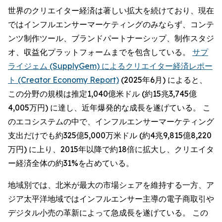
世界のクリエイター経済は著しい拡大を続けており、現在
ではインフルエンサーマーケティングのみならず、コンテ
ンツ制作ツール、ブランドパートナーシップ、制作スタジ
オ、収益化プラットフォームまでを包含している。
サプ
ライジェム (SupplyGem) によるクリエイター経済レポー
ト (Creator Economy Report)
(2025年6月) によると、
この分野の規模は推定1,040億米ドル (約15兆3,745億
4,005万円) に達し、近年爆発的な成長を遂げている。 こ
のエコシステムの中で、インフルエンサーマーケティング
支出だけでも約325億5,000万米ドル (約4兆9,815億8,220
万円) に上り、2015年以降で約18倍に拡大し、クリエイタ
ー経済全体の約31%を占めている。
地域別では、北米が最大の市場シェアを維持する一方、ア
ジア太平洋地域ではインフルエンサー主導の電子商取引や
デジタル小売の革新によって急成長を遂げている。 この