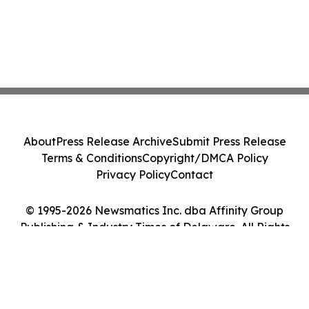
About
Press Release Archive
Submit Press Release
Terms & Conditions
Copyright/DMCA Policy
Privacy Policy
Contact
© 1995-2026 Newsmatics Inc. dba Affinity Group
Publishing & Industry Times of Delaware. All Rights
Reserved.
Cookie Settings / Your Privacy Choices