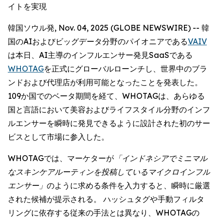
イトを実現
韓国ソウル発, Nov. 04, 2025 (GLOBE NEWSWIRE) -- 韓
国のAIおよびビッグデータ分野のパイオニアである
VAIV
は本日、AI主導のインフルエンサー発見SaaSである
WHOTAG
を正式にグローバルローンチし、世界中のブラ
ンドおよび代理店が利用可能となったことを発表した。
109か国でのベータ期間を経て、WHOTAGは、あらゆる
国と言語において美容およびライフスタイル分野のインフ
ルエンサーを瞬時に発見できるように設計された初のサー
ビスとして市場に参入した。
WHOTAGでは、マーケターが
「インドネシアでミニマル
なスキンケアルーティンを投稿しているマイクロインフル
エンサー」
のように求める条件を入力すると、瞬時に厳選
された候補が提示される。 ハッシュタグや手動フィルタ
リングに依存する従来の手法とは異なり、WHOTAGの