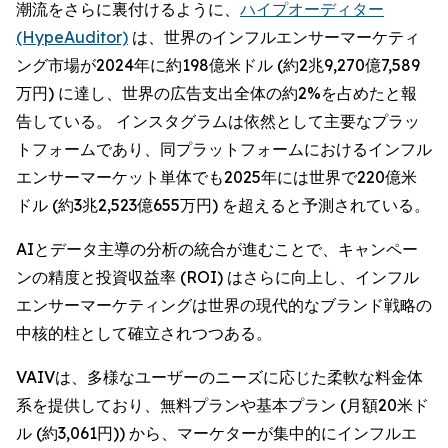
潮流をさらに裏付けるように、
ハイプオーディター
(HypeAuditor)
は、世界のインフルエンサーマーケティ
ング市場が2024年に約198億米ドル (約2兆9,270億7,589
万円) に達し、世界の広告支出全体の約2%を占めたと報
告している。 インスタグラムは依然として主要なプラッ
トフォームであり、同プラットフォームにおけるインフル
エンサーマーケット単体でも2025年には世界で220億米
ドル (約3兆2,523億655万円) を超えると予測されている。
AIとデータ主導の分析の統合が進むことで、キャンペー
ンの精度と投資収益率 (ROI) はさらに向上し、インフル
エンサーマーケティングは世界の現代的なブランド戦略の
中核的柱として確立されつつある。
VAIVは、多様なユーザーのニーズに応じた柔軟な料金体
系を提供しており、無料プランや基本プラン (月額20米ド
ル (約3,061円)) から、マーケターが集中的にインフルエ