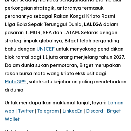
perkongsian strategik, antaranya termasuk
peranannya sebagai Rakan Kongsi Kripto Rasmi
Liga Bola Sepak Terunggul Dunia,
LALIGA
dalam
pasaran TIMUR, SEA dan LATAM. Selaras dengan
strategi impak globalnya, Bitget telah berganding
bahu dengan
UNICEF
untuk menyokong pendidikan
blok rantai bagi 1.1 juta orang menjelang tahun 2027.
Dalam dunia sukan permotoran, Bitget merupakan
rakan bursa mata wang kripto eksklusif bagi
MotoGP™
, salah satu kejohanan paling mendebarkan
di dunia.
Untuk mendapatkan maklumat lanjut, layari:
Laman
web
|
Twitter
|
Telegram
|
LinkedIn
|
Discord
|
Bitget
Wallet