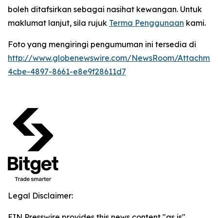
boleh ditafsirkan sebagai nasihat kewangan. Untuk
maklumat lanjut, sila rujuk
Terma Penggunaan
kami.
Foto yang mengiringi pengumuman ini tersedia di
http://www.globenewswire.com/NewsRoom/Attachme
4cbe-4897-8661-e8e9f28611d7
Legal Disclaimer:
EIN Presswire provides this news content "as is"