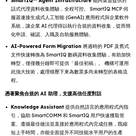
SmartIQ™ Agent Infrastructure
能跨渠道提供對
話式代理資料收集體驗，全程可控。 SmartIQ MCP 伺
服器連接生成式人工智能 (GenAI) 應用程式與企業軟件
系統，讓企業 AI 代理得以執行合規的資料收集，從而簡
化申請、確認、入職及自助服務體驗。
AI-Powered Form Migration
將過時的 PDF 及舊式
文件快速轉換為 SmartIQ 數碼資料收集體驗，有助加快
轉型，僅僅幾分鐘即可提供「最佳初稿」。 機構可運用
此強大技術，處理積壓下來為數眾多尚未轉型的表格流
程。
憑著聚焦合規的 AI 助理，支援高信任度對話
Knowledge Assistant
提供自然語言的應用程式內指
引，協助 SmartCOMM 和 SmartIQ 用戶快速獲取答
案、遵循最佳做法並直接於應用程式內完成任務，既縮
短上手時間，亦能全面提升不同技能水平用戶的生產