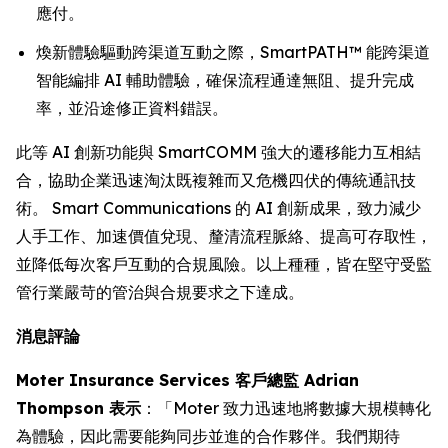
應付。
煥新體驗驅動跨渠道互動之際，SmartPATH™ 能跨渠道
智能編排 AI 輔助體驗，確保流程通達無阻、提升完成
率，並沿途修正資料錯誤。
此等 AI 創新功能與 SmartCOMM 強大的遷移能力互相結
合，協助企業迅速淘汰既複雜而又危機四伏的傳統通訊技
術。 Smart Communications 的 AI 創新成果，致力減少
人手工作、加速價值兌現、釐清流程脈絡、提高可存取性，
並降低每次客戶互動的合規風險。以上種種，皆在堅守受監
管行業嚴苛的管治與合規要求之下達成。
消息評論
Moter Insurance Services 客戶總監 Adrian
Thompson 表示
：「Moter 致力迅速地將數據大規模轉化
為體驗，因此需要能夠同步並進的合作夥伴。我們期待