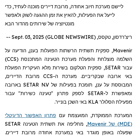
ליישם מערכת חיוב אחודה, מרובת דיירים מוכנה לעתיד, כדי
לייעל את הפעילות, להאיץ את זמן ההגעה לשוק ולאפשר
מונטיזציה של שירותים מהדור הבא
ריצ'רדסון, טקסס, Sept. 03, 2025 (GLOBE NEWSWIRE) --
Mavenir
, ספקית תשתית הרשתות הפועלות בענן, הודיעה על
השלמה מוצלחת והפעלת מערכת הטעינה המתכנסת (
CCS
)
עבור
SETAR
, ספקית הטלקום בשירות מלא העיקרית הפועלת
באי ארובה שבקריביים. מערכת ה-
CCS
מרובת הדיירים,
המבוססת על ענן, תומכת בפעילות של
SETAR N.V
בארובה
ומאפשרת ל-
SETAR
לספק פתרון "טעינה כשירות" עבור
מפעילת הסלולר
KLA
באי השכן בונייר.
המערכת הממוקדת, המועצמת עם
פתרון האפשור הדיגיטלי
(
MDE
) של
Mavenir
, מחליפה את תשתית הטעינה
SETAR
שפעלה באופן מוגדר באי במערכת אחודה מרובת דיירים.