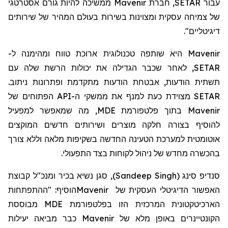
עבור SETAR,
חברת
Mavenir ממשיכה להיות גורם אסטרטגי
של צמיחה עסקית ומצוינות בשירות בעולם המהיר של שירותים
דיגיטליים".
Mavenir היא שותפה טכנולוגית ארוכת טווח ומהימנה ל-
SETAR, לאחר שכבר הגדילה את יכולות הרשת שלה עם
תשתית הודעות, אבטחת הודעות מתקדמת ופתרונות ניתוב.
SETAR מצוידת כעת למנף את ממשקי ה-API הפתוחים של
Mavenir בתוך פלטפורמת MDE, מה שמאפשר למפעיל
להוסיף בצורה חלקה מוצרים ושירותים חדשים המוקצים
אוטומטית למערכת הטעינה החדשה בשקיפות מלאה וללא צורך
בהכשרה מחדש של ניהול לקוחות בצד התפעולי.
סנדיפ סינג
(
Sandeep Singh
)
, סגן נשיא בכיר ומנכ"ל קבוצת
האפשור הדיגיטלי העסקית של
Mavenir
הוסיף: "ההתפתחות
הארכיטקטונית המרכזית הזו בפלטפורמת
MDE
מבוססת
הקונטיינרים באופן מלא של
Mavenir
כבר מביאה יעילות