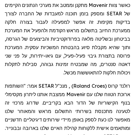
כאשר צוות
Mavenir
מתקנן וממטב את מערכי הנתונים הקיימים
של
SETAR
ומספק בזמן תוכנה למעבדות של החברה לצורך
בדיקות מקיפות. זה אפשר למפעילה לעבור בצורה חלקה
ממערכת החיוב בתשלום מראש הקודמת ולהפעיל את המערכת
בביטחון ובשליטה מלאה בפרודוקטיביות והביצועים של הגרסה,
ותוך שהיא מקבלת סיוע בהבטחת המשכיות עסקית. המערכת
פרוסה בתצורת גיבוי פעיל-פעיל, עם גיאו-יתירות, על פני שני
דאטה סנטרים, מה שמבטיח זמינות גבוהה, סבילות לתקלות
ויכולות חלקות להתאוששות מכשל.
רולנד קרו
ס (
Roland Croes
)
, מנכ"ל SETAR אמר: "השותפות
ארוכת הטווח שלנו עם Mavenir ממצבת אותנו ליתרון מקסימלי
בנוף הקישוריות של הדור הבא בקריביים. שדרוג מרכזי זה
לטעינה מתכנסת בשירותי התשלום מראש והמאוחר שלנו
מאפשר לנו כעת לספק באופן מיידי שירותים דיגיטליים חדשניים
ומותאמים אישית ללקוחות קהילת האיים שלנו בארובה ובבונייר.