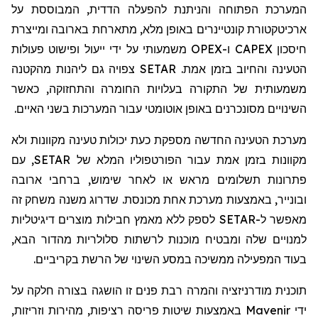
המערכת הפתוחה והניתנת להפעלה הדדית, המבוססת על
ארכיטקטורת קונטיינרים באופן מלא, מתארחת בארובה ומייצרת
חיסכון
CAPEX
ו-
OPEX
משמעותי על ידי ייעול ופישוט פעולות
הטעינה והחיוב בזמן אמת.
SETAR
צפויה גם ליהנות מהקטנה
משמעותית של התקורה בעלויות החומרה והתחזוקה, כאשר
השינויים מסונכרנים באופן אוטומטי עבור המערכות בשני האיים.
מערכת הטעינה החדשה מספקת כעת יכולות טעינה מקוונות ולא
מקוונות בזמן אמת עבור הפורטפוליו המלא של
SETAR
, עם
פתרונות תשלומים מראש או לאחר שימוש, ברחבי ארובה
ובונייר, באמצעות מערכת אחת מכונסת. שדרוג משנה משחק זה
מאפשר ל-
SETAR
לספק ללא מאמץ חבילות מוצרים דיגיטליות
למנויים שלה ומבטיח מוכנות לרשתות סלולריות מהדור הבא,
בעוד המפעילה ממשיכה במסע השינוי של הרשת בקריביים.
תוכנית מודרניזציה והמרה רבת פנים זו הושגה בצורה חלקה על
ידי
Mavenir
באמצעות שיטות פריסה רציפות, מהירות וזריזות,