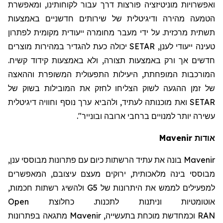
ואפשרויות מוניטיזציה פורצות דרך עבור לקוחותינו, ומאפשרת
הטמעה מהירה ודיגיטלית של שירותים חדשניים באמצעות
תשתית מרכזית. על ידי מעבר מחומרה ייעודית מקומית לפתרון
טעינה ייעודי לענן,
SETAR
יכולה כעת להגדיר במהירות מוצרים
חדשים אך ורק באמצעות תצורה, ולא באמצעות קידוד קשיח.
המורכבות המופחתת, היעילות התפעולית המשופרת וההאצה
של זמן ההגעה לשוק הצליחו לחזק את המובילות בשוק של
SETAR
ואת מוכנותה לעתיד, ולהביא ערך נוסף וחוויה דיגיטלית
עשירה יותר למנויים ברחבי ארובה ובונייר".
אודות
Mavenir
Mavenir
בונה את עתיד הרשתות כיום עם פתרונות מבוססי ענן,
מבוססי בינה מלאכותית, ירוקים מעצם עיצובם, המאפשרים
למפעילים לממש את היתרונות של 5
G
ולהשיג רשתות חכמות,
אוטומטיות וניתנות לתכנות. כחלוצת
Open
RAN
וכמחדשת מוכחת בתעשייה,
Mavenir
מתגאה בפתרונות