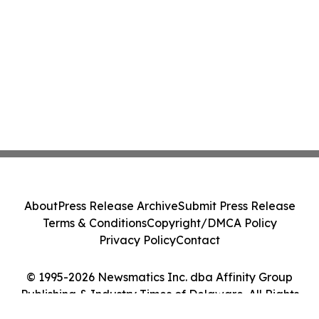
About
Press Release Archive
Submit Press Release
Terms & Conditions
Copyright/DMCA Policy
Privacy Policy
Contact
© 1995-2026 Newsmatics Inc. dba Affinity Group
Publishing & Industry Times of Delaware. All Rights
Reserved.