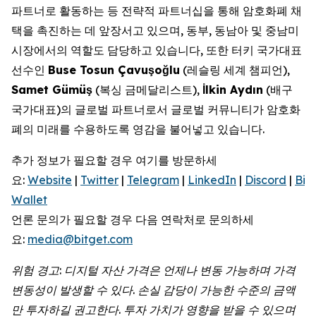
파트너로 활동하는 등 전략적 파트너십을 통해 암호화폐 채
택을 촉진하는 데 앞장서고 있으며, 동부, 동남아 및 중남미
시장에서의 역할도 담당하고 있습니다, 또한 터키 국가대표
선수인
Buse Tosun Çavu
ş
o
ğ
lu
(레슬링 세계 챔피언),
Samet Gümü
ş
(복싱 금메달리스트),
İ
lkin Ayd
ı
n
(배구
국가대표)의 글로벌 파트너로서 글로벌 커뮤니티가 암호화
폐의 미래를 수용하도록 영감을 불어넣고 있습니다.
추가 정보가 필요할 경우 여기를 방문하세
요:
Website
|
Twitter
|
Telegram
|
LinkedIn
|
Discord
|
Bit
Wallet
언론 문의가 필요할 경우 다음 연락처로 문의하세
요:
media@bitget.com
위험 경고: 디지털 자산 가격은 언제나 변동 가능하며 가격
변동성이 발생할 수 있다. 손실 감당이 가능한 수준의 금액
만 투자하길 권고한다. 투자 가치가 영향을 받을 수 있으며